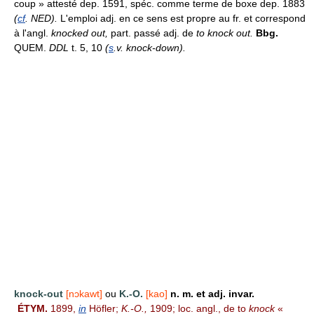
coup » attesté dep. 1591, spéc. comme terme de boxe dep. 1883
(
cf
. NED).
L'emploi adj. en ce sens est propre au fr. et correspond
à l'angl.
knocked out,
part. passé adj. de
to knock out.
Bbg.
QUEM.
DDL
t. 5, 10
(
s
.v. knock-down).
knock-out
[nɔkawt]
ou
K.-O.
[kao]
n. m. et adj. invar.
ÉTYM.
1899,
in
Höfler;
K.-O.,
1909; loc. angl., de to
knock
«