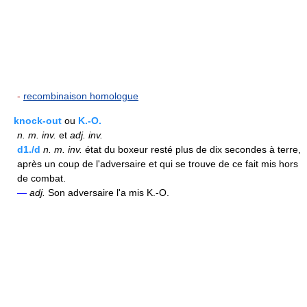
-
recombinaison homologue
knock-out
ou
K.-O.
n.
m.
inv.
et
adj.
inv.
d1./d
n.
m.
inv.
état du boxeur resté plus de dix secondes à terre,
après un coup de l'adversaire et qui se trouve de ce fait mis hors
de combat.
—
adj.
Son adversaire l'a mis K.-O.