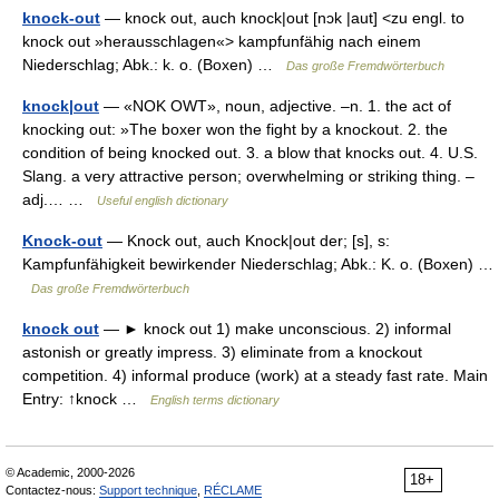
knock-out
— knock out, auch knock|out [nɔk |aut] <zu engl. to
knock out »herausschlagen«> kampfunfähig nach einem
Niederschlag; Abk.: k. o. (Boxen) …
Das große Fremdwörterbuch
knock|out
— «NOK OWT», noun, adjective. –n. 1. the act of
knocking out: »The boxer won the fight by a knockout. 2. the
condition of being knocked out. 3. a blow that knocks out. 4. U.S.
Slang. a very attractive person; overwhelming or striking thing. –
adj.… …
Useful english dictionary
Knock-out
— Knock out, auch Knock|out der; [s], s:
Kampfunfähigkeit bewirkender Niederschlag; Abk.: K. o. (Boxen) …
Das große Fremdwörterbuch
knock out
— ► knock out 1) make unconscious. 2) informal
astonish or greatly impress. 3) eliminate from a knockout
competition. 4) informal produce (work) at a steady fast rate. Main
Entry: ↑knock …
English terms dictionary
© Academic, 2000-2026
18+
Contactez-nous:
Support technique
,
RÉCLAME