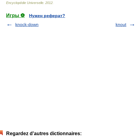
Encyclopédie Universelle
.
2012
.
Игры ⚽
Нужен реферат?
knock-down
knout
Regardez d'autres dictionnaires: