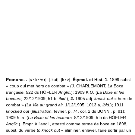
Prononc. :
[
], [-kut]; [
].
Étymol. et Hist. 1.
1899 subst.
« coup qui met hors de combat » (J. CHARLEMONT,
La Boxe
française,
522 ds HÖFLER
Anglic.
); 1909
K.O.
(
La Boxe et les
boxeurs,
22/12/1909, 51 b,
ibid.
);
2.
1905 adj.
knock-out
« hors de
combat » (
La Vie au grand air,
1/12/1905, 1013 a,
ibid.
); 1911
knocked out
(
Illustration,
février, p. 74, col. 2 ds BONN., p. 81);
1909
k.-o.
(
La Boxe et les boxeurs,
8/12/1909, 5 b ds HÖFLER
Anglic.
). Empr. à l'angl., attesté comme terme de boxe en 1898,
subst. du verbe
to knock out
« éliminer, enlever, faire sortir par un