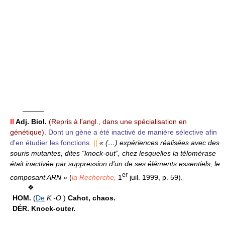
———
II
Adj.
Biol.
(Repris à l'angl., dans une spécialisation en
génétique).
Dont un gène a été inactivé de manière sélective afin
d'en étudier les fonctions.
||
« (…) expériences réalisées avec des
souris mutantes, dites “knock-out”, chez lesquelles la télomérase
était inactivée par suppression d'un de ses éléments essentiels, le
er
composant ARN »
(
la Recherche,
1
juil. 1999, p. 59).
❖
HOM.
(
De
K.-O.
)
Cahot, chaos.
DÉR.
Knock-outer.