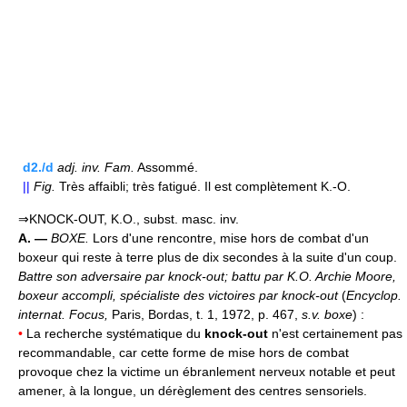
d2./d
adj.
inv.
Fam.
Assommé.
||
Fig.
Très affaibli; très fatigué. Il est complètement K.-O.
⇒KNOCK-OUT, K.O., subst. masc. inv.
A. —
BOXE.
Lors d'une rencontre, mise hors de combat d'un
boxeur qui reste à terre plus de dix secondes à la suite d'un coup.
Battre son adversaire par knock-out; battu par K.O.
Archie Moore,
boxeur accompli, spécialiste des victoires par knock-out
(
Encyclop.
internat. Focus,
Paris, Bordas, t. 1, 1972, p. 467,
s.v. boxe
) :
•
La recherche systématique du
knock-out
n'est certainement pas
recommandable, car cette forme de mise hors de combat
provoque chez la victime un ébranlement nerveux notable et peut
amener, à la longue, un dérèglement des centres sensoriels.