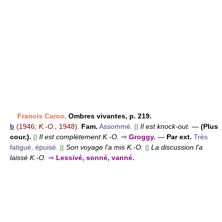
Francis Carco,
Ombres vivantes, p. 219.
b
(1946;
K.-O.,
1948).
Fam.
Assommé.
||
Il est knock-out.
—
(Plus
cour.).
||
Il est complètement K.-O.
⇒
Groggy.
—
Par ext.
Très
fatigué, épuisé.
||
Son voyage l'a mis K.-O.
||
La discussion l'a
laissé K.-O.
⇒
Lessivé, sonné, vanné.