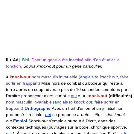
II
♦
Adj.
Biol.
Dont un gène a été inactivé afin d'en étudier la
fonction.
Souris knock-out pour un gène particulier.
●
knock-out
nom masculin invariable
(
anglais
to knock out
, faire
sortir en frappant)
Mise hors de combat du boxeur qui reste à
terre après un coup adverse plus de 10 secondes comptées par
l'arbitre prononçant alors le mot «
out
». ●
knock-out
(difficultés)
nom masculin invariable
(
anglais
to knock out
, faire sortir en
frappant)
Orthographe
Avec un trait d’union et un
k
initial non
prononcé. La finale
-
out
se prononce
a-oute
. - Plur. :
des knock-
out
Emploi
Knock-out
s’emploie surtout à l’écrit, dans des
contextes techniques (ouvrages sur la boxe, chronique sportive,
etc
.). À l’oral, on emploie le plus souvent l’abréviation
K.-O.
→
K.-