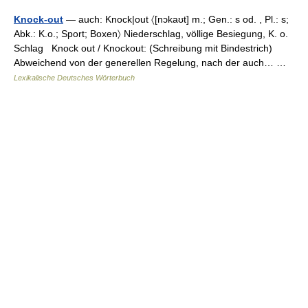
Knock-out
— auch: Knock|out 〈[nɔkaʊt] m.; Gen.: s od. , Pl.: s;
Abk.: K.o.; Sport; Boxen〉 Niederschlag, völlige Besiegung, K. o.
Schlag Knock out / Knockout: (Schreibung mit Bindestrich)
Abweichend von der generellen Regelung, nach der auch… …
Lexikalische Deutsches Wörterbuch