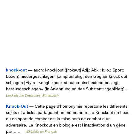
knock-out
— auch: knock|out 〈[nɔkaʊt] Adj.; Abk.: k. o.; Sport;
Boxen〉 niedergeschlagen, kampfunfähig; den Gegner knock out
schlagen [Etym.: <engl. knocked out »entscheidend besiegt,
herausgeschlagen« (in Anlehnung an das Substantiv gebildet)] …
Lexikalische Deutsches Wörterbuch
Knock-Out
— Cette page d’homonymie répertorie les différents
sujets et articles partageant un même nom. Le Knockout en boxe
ou en sport de combat est la mise hors de combat d un
adversaire. Le Knockout en biologie est l inactivation d un gène
par… …
Wikipédia en Français