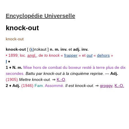
Encyclopédie Universelle
knock-out
knock-out
knock-out
[ (
k
)nɔkaut ]
n. m. inv.
et
adj. inv.
• 1899; loc.
angl.
, de
to knock
«
frapper
» et
out
«
dehors
»
I
♦
1
♦
N. m.
Mise hors de combat du boxeur resté à terre plus de dix
secondes.
Battu par knock-out à la cinquième reprise.
—
Adj.
(1905)
Mettre knock-out.
⇒
K.-O
.
2
♦
Adj.
(1946)
Fam.
Assommé.
Il est knock-out.
⇒
groggy
,
K.-O.