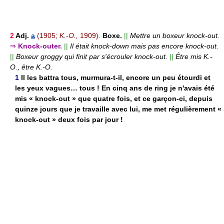
2
Adj.
a
(1905;
K.-O.,
1909).
Boxe.
||
Mettre un boxeur knock-out.
⇒
Knock-outer.
||
Il était knock-down mais pas encore knock-out.
||
Boxeur groggy qui finit par s'écrouler knock-out.
||
Être mis K.-
O., être K.-O.
1
Il les battra tous, murmura-t-il, encore un peu étourdi et
les yeux vagues… tous ! En cinq ans de ring je n'avais été
mis « knock-out » que quatre fois, et ce garçon-ci, depuis
quinze jours que je travaille avec lui, me met régulièrement «
knock-out » deux fois par jour !