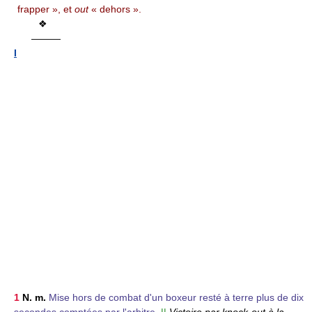
frapper », et
out
« dehors ».
❖
———
I
1
N. m.
Mise hors de combat d'un boxeur resté à terre plus de dix
secondes comptées par l'arbitre.
||
Victoire par knock-out à la