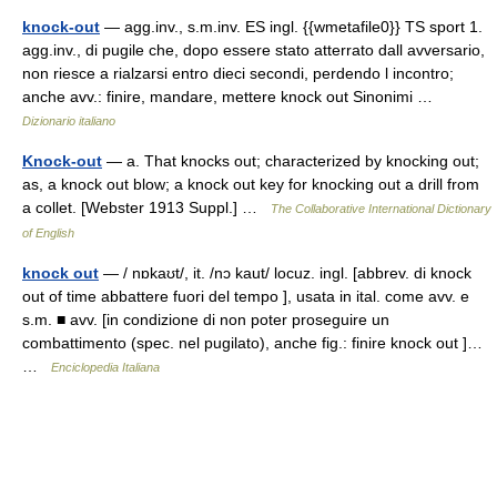
knock-out
— agg.inv., s.m.inv. ES ingl. {{wmetafile0}} TS sport 1.
agg.inv., di pugile che, dopo essere stato atterrato dall avversario,
non riesce a rialzarsi entro dieci secondi, perdendo l incontro;
anche avv.: finire, mandare, mettere knock out Sinonimi …
Dizionario italiano
Knock-out
— a. That knocks out; characterized by knocking out;
as, a knock out blow; a knock out key for knocking out a drill from
a collet. [Webster 1913 Suppl.] …
The Collaborative International Dictionary
of English
knock out
— / nɒkaʊt/, it. /nɔ kaut/ locuz. ingl. [abbrev. di knock
out of time abbattere fuori del tempo ], usata in ital. come avv. e
s.m. ■ avv. [in condizione di non poter proseguire un
combattimento (spec. nel pugilato), anche fig.: finire knock out ]…
…
Enciclopedia Italiana