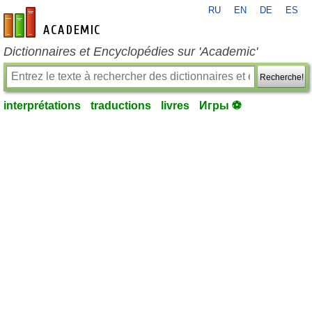
RU
EN
DE
ES
fr-academic.com
Dictionnaires et Encyclopédies sur 'Academic'
Recherche!
interprétations
traductions
livres
Игры ⚽