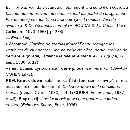
B. —
P. ext.
Fait de s'évanouir, notamment à la suite d'un coup.
La
bastonnade en arrivant au commissariat fait partie du programme.
Pas de quoi jouer les Christ aux outrages. Le mieux c'est de
simuler le K.O., l'évanouissement
(A. BOUDARD,
La Cerise,
Paris,
Gallimard, 1973 [1963], p. 276).
—
Emploi adj.
♦
Assommé.
L'arbitre de football Marcel Bacou regagne les
vestiaires de Nungesser. Une bouteille de bière, partie, croit-on de
derrière le grillage, l'atteint à la tête et le met K.-O.
(
L'Équipe,
27
sept. 1980, p. 17).
♦
Fam.
Épuisé. Synon.
à plat.
Cette grippe m'a mis K.-O.
(DAVAU-
COHEN 1972).
REM.
Knock-down,
subst. masc. État d'un boxeur envoyé à terre,
mais non mis hors de combat.
Ce knock-down de la deuxième
reprise
(
L'Auto,
27 oct. 1933, p. 4 ds GRUBB,
Fr. sp. neol.,
1937,
p. 46). Emploi adj.
Il ne fut knock down que quatre secondes
environ
(
Écho des Sports,
Boxe, 1936).